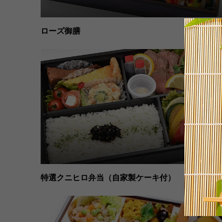
ローズ御膳
特選クニヒロ弁当（自家製ケーキ付）