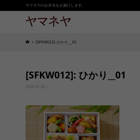
ヤマネヤのお弁当をお届けします。
[SFKW012]: ひかり__01
[SFKW012]: ひかり__01
2020.07.26