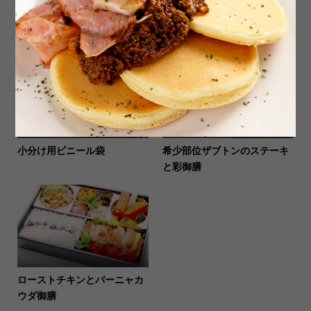
牛ステーキとバーニャカウダ
特選クニヒロ弁当（自家製ケ
御膳
ーキ付）
小分け用ビニール袋
希少部位ザブトンのステーキ
と彩御膳
ローストチキンとバーニャカ
ウダ御膳