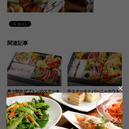
関連記事

希少部位ザブトンのステーキ
牛ステーキとバーニャカウダ
と彩御膳
御膳