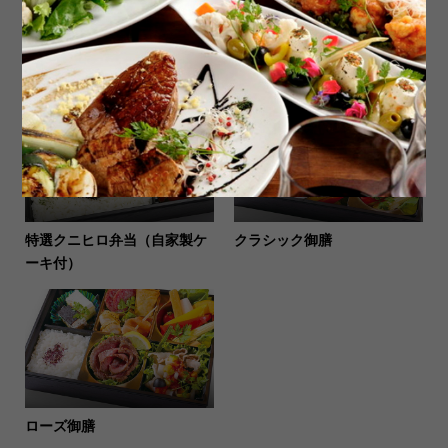
小分け用ビニール袋
ローストチキンとバーニャカ
ウダ御膳
特選クニヒロ弁当（自家製ケ
クラシック御膳
ーキ付）
ローズ御膳